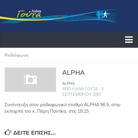
Αρχική
Ραδιόφωνο
Λιάνα
ALPHA
Δράσεις
ALPHA
Εκδηλώσεις
ΑΠΌ
ΛΙΆΝΑ ΓΟΎΤΑ
· 3
ΣΕΠΤΕΜΒΡΊΟΥ 2007
Συνεντεύξεις ραδιοφωνικές
Συνέντευξη στον ραδιοφωνικό σταθμό ALPHA 98.9, στην
Συνεντεύξεις τηλεοπτικές
εκπομπή του κ. Πάρη Ποντίκα, στις 18:15
Αρθογραφία
Θέματα
ΔΕΊΤΕ ΕΠΊΣΗΣ...