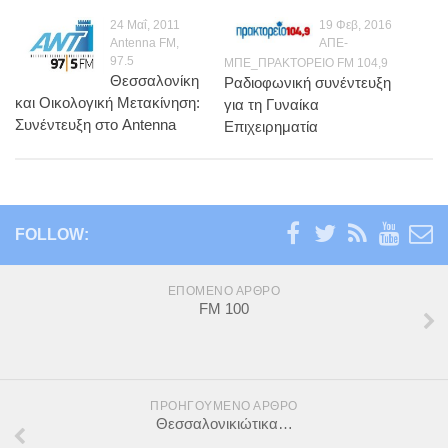
Ενέργεια
24 Μαΐ, 2011
19 Φεβ, 2016
Περιβάλλον
Antenna FM,
ΑΠΕ-
97.5
ΜΠΕ_ΠΡΑΚΤΟΡΕΙΟ FM 104,9
Παιδεία
Θεσσαλονίκη
Ραδιοφωνική συνέντευξη
και Οικολογική Μετακίνηση:
Καινοτομία
για τη Γυναίκα
Συνέντευξη στο Antenna
Επιχειρηματία
Πολιτικά σχόλια
Φωτογραφίες
Επαγγελματικές
FOLLOW:
Προσωπικές
Blog
ΕΠΌΜΕΝΟ ΆΡΘΡΟ
FM 100
Επικοινωνία
ΠΡΟΗΓΟΎΜΕΝΟ ΆΡΘΡΟ
Θεσσαλονικιώτικα…