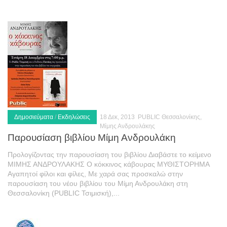
Δημοσιεύματα
/
Εκδηλώσεις
18 Δεκ, 2013
PUBLIC Θεσσαλονίκης,
Μίμης Ανδρουλάκης
Παρουσίαση βιβλίου Μίμη Ανδρουλάκη
Προλογίζοντας την παρουσίαση του βιβλίου Διαβάστε το κείμενο
ΜΙΜΗΣ ΑΝΔΡΟΥΛΑΚΗΣ Ο κόκκινος κάβουρας ΜΥΘΙΣΤΟΡΗΜΑ
Αγαπητοί φίλοι και φίλες, Με χαρά σας προσκαλώ στην
παρουσίαση του νέου βιβλίου του Μίμη Ανδρουλάκη στη
Θεσσαλονίκη (PUBLIC Τσιμισκή),...