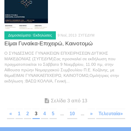
Δημοσιεύματα
/
Εκδηλώσεις
9 Νοέ, 2013
ΣΥΓΕΔΥΜ
Είμαι Γυναίκα-Επιχειρώ, Καινοτομώ
Ο ΣΥΝΔΕΣΜΟΣ ΓΥΝΑΙΚΕΙΩΝ ΕΠΙΧΕΙΡΗΣΕΩΝ ΔΥΤΙΚΗΣ
ΜΑΚΕΔΟΝΙΑΣ (ΣΥΓΕΔΥΜ)Σας προσκαλεί σε εκδήλωση που
πραγματοποιείται το Σάββατο 9 Νοεμβρίου, 11.00 πμ, στην
Αίθουσα πρώην Νομαρχιακού Συμβουλίου Π.Ε. Κοζάνης, με
θέμαΕΙΜΑΙ ΓΥΝΑΙΚΑΕΠΙΧΕΙΡΩ, ΚΑΙΝΟΤΟΜΩ,Ομιλήτριες στην
εκδήλωση :ΒΑΣΩ ΚΟΛΛΙΑ, Γενική...
Σελίδα 3 από 13
«
1
2
3
4
5
...
10
...
»
Τελευταία»