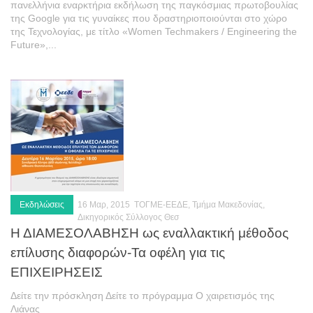
Ενέργεια
πανελλήνια εναρκτήρια εκδήλωση της παγκόσμιας πρωτοβουλίας
της Google για τις γυναίκες που δραστηριοποιούνται στο χώρο
Περιβάλλον
της Τεχνολογίας, με τίτλο «Women Techmakers / Engineering the
Future»,...
Παιδεία
Καινοτομία
Πολιτικά σχόλια
Φωτογραφίες
Επαγγελματικές
Προσωπικές
Blog
Εκδηλώσεις
16 Μαρ, 2015
ΤΟΓΜΕ-ΕΕΔΕ, Τμήμα Μακεδονίας,
Επικοινωνία
Δικηγορικός Σύλλογος Θεσ
Η ΔΙΑΜΕΣΟΛΑΒΗΣΗ ως εναλλακτική μέθοδος
επίλυσης διαφορών-Τα οφέλη για τις
ΕΠΙΧΕΙΡΗΣΕΙΣ
Δείτε την πρόσκληση Δείτε το πρόγραμμα Ο χαιρετισμός της
Λιάνας