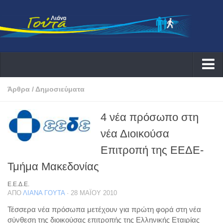
Αρχική
Άρθρα
/
Δημοσιεύματα
Λιάνα
4 νέα πρόσωπο στη
Δράσεις
νέα Διοικούσα
Εκδηλώσεις
Επιτροπή της ΕΕΔΕ-
Συνεντεύξεις ραδιοφωνικές
Τμήμα Μακεδονίας
Συνεντεύξεις τηλεοπτικές
Ε.Ε.Δ.Ε.
Αρθογραφία
ΑΠΌ
ΛΙΆΝΑ ΓΟΎΤΑ
· 28 ΜΑΪ́ΟΥ 2010
Θέματα
Τέσσερα νέα πρόσωπα μετέχουν για πρώτη φορά στη νέα
σύνθεση της διοικούσας επιτροπής της Ελληνικής Εταιρίας