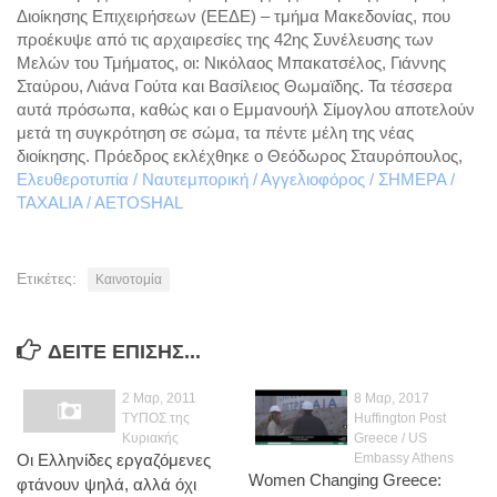
Ενέργεια
Διοίκησης Επιχειρήσεων (ΕΕΔΕ) – τμήμα Μακεδονίας, που
προέκυψε από τις αρχαιρεσίες της 42ης Συνέλευσης των
Περιβάλλον
Μελών του Τμήματος, οι: Νικόλαος Μπακατσέλος, Γιάννης
Παιδεία
Σταύρου, Λιάνα Γούτα και Βασίλειος Θωμαϊδης. Τα τέσσερα
αυτά πρόσωπα, καθώς και ο Εμμανουήλ Σίμογλου αποτελούν
Καινοτομία
μετά τη συγκρότηση σε σώμα, τα πέντε μέλη της νέας
Πολιτικά σχόλια
διοίκησης. Πρόεδρος εκλέχθηκε ο Θεόδωρος Σταυρόπουλος,
Ελευθεροτυπία
/ Ναυτεμπορική
/ Αγγελιοφόρος
/ ΣΗΜΕΡΑ
/
Φωτογραφίες
TAXALIA
/ AETOSHAL
Επαγγελματικές
Προσωπικές
Ετικέτες:
Καινοτομία
Blog
Επικοινωνία
ΔΕΊΤΕ ΕΠΊΣΗΣ...
2 Μαρ, 2011
8 Μαρ, 2017
ΤΥΠΟΣ της
Huffington Post
Κυριακής
Greece / US
Οι Ελληνίδες εργαζόμενες
Embassy Athens
Women Changing Greece:
φτάνουν ψηλά, αλλά όχι