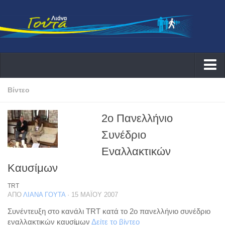
Αρχική
Βίντεο
Λιάνα
2ο Πανελλήνιο
Δράσεις
Συνέδριο
Εκδηλώσεις
Εναλλακτικών
Συνεντεύξεις ραδιοφωνικές
Καυσίμων
Συνεντεύξεις τηλεοπτικές
TRT
Αρθογραφία
ΑΠΌ
ΛΙΆΝΑ ΓΟΎΤΑ
· 15 ΜΑΪ́ΟΥ 2007
Θέματα
Συνέντευξη στο κανάλι TRT κατά το 2ο πανελλήνιο συνέδριο
εναλλακτικών καυσίμων
Δείτε το βίντεο