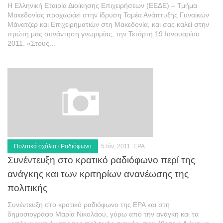
Η Ελληνική Εταιρία Διοίκησης Επιχειρήσεων (ΕΕΔΕ) – Τμήμα
Μακεδονίας προχωράει στην ίδρυση Τομέα Ανάπτυξης Γυναικών
Μάνατζερ και Επιχειρηματιών στη Μακεδονία, και σας καλεί στην
πρώτη μας συνάντηση γνωριμίας, την Τετάρτη 19 Ιανουαρίου
2011. «Στους...
Πολιτικά σχόλια
/
Ραδιόφωνο
5 Ιάν, 2011
ΕΡΑ
Συνέντευξη στο κρατικό ραδιόφωνο περί της
ανάγκης και των κριτηρίων ανανέωσης της
πολιτικής
Συνέντευξη στο κρατικό ραδιόφωνο της ΕΡΑ και στη
δημοσιογράφο Μαρία Νικολάου, γύρω από την ανάγκη και τα