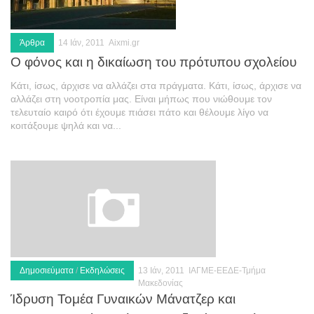
Άρθρα
14 Ιάν, 2011
Aixmi.gr
Ο φόνος και η δικαίωση του πρότυπου σχολείου
Κάτι, ίσως, άρχισε να αλλάζει στα πράγματα. Κάτι, ίσως, άρχισε να
αλλάζει στη νοοτροπία μας. Είναι μήπως που νιώθουμε τον
τελευταίο καιρό ότι έχουμε πιάσει πάτο και θέλουμε λίγο να
κοιτάξουμε ψηλά και να...
Δημοσιεύματα
/
Εκδηλώσεις
13 Ιάν, 2011
ΙΑΓΜΕ-ΕΕΔΕ-Τμήμα
Μακεδονίας
Ίδρυση Τομέα Γυναικών Μάνατζερ και