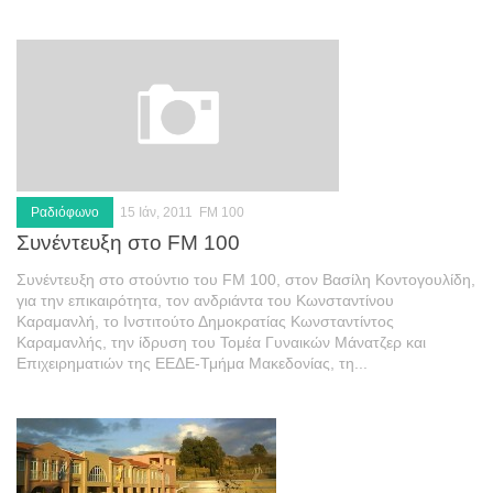
Ενέργεια
Περιβάλλον
Παιδεία
Καινοτομία
Πολιτικά σχόλια
Φωτογραφίες
Ραδιόφωνο
15 Ιάν, 2011
FM 100
Επαγγελματικές
Συνέντευξη στο FM 100
Προσωπικές
Συνέντευξη στο στούντιο του FM 100, στον Βασίλη Κοντογουλίδη,
για την επικαιρότητα, τον ανδριάντα του Κωνσταντίνου
Blog
Καραμανλή, το Ινστιτούτο Δημοκρατίας Κωνσταντίντος
Επικοινωνία
Καραμανλής, την ίδρυση του Τομέα Γυναικών Μάνατζερ και
Επιχειρηματιών της ΕΕΔΕ-Τμήμα Μακεδονίας, τη...