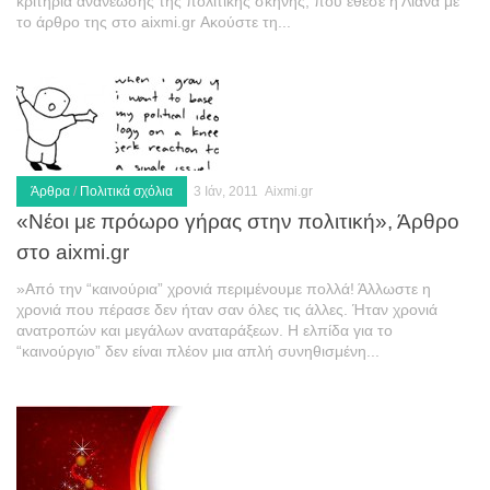
κριτήρια ανανέωσης της πολιτικής σκηνής, που έθεσε η Λιάνα με
το άρθρο της στο aixmi.gr Ακούστε τη...
Άρθρα
/
Πολιτικά σχόλια
3 Ιάν, 2011
Aixmi.gr
«Νέοι με πρόωρο γήρας στην πολιτική», Άρθρο
στο aixmi.gr
»Από την “καινούρια” χρονιά περιμένουμε πολλά! Άλλωστε η
χρονιά που πέρασε δεν ήταν σαν όλες τις άλλες. Ήταν χρονιά
ανατροπών και μεγάλων αναταράξεων. Η ελπίδα για το
“καινούργιο” δεν είναι πλέον μια απλή συνηθισμένη...