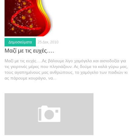
Δημοσιεύματα
25 Δεκ, 2010
Μαζί με τις ευχές….
Μαζί με τις ευχές….Ας βάλουμε λίγο χαμόγελο και αισιοδοξία για
τις γιορτινές μέρες που πλησιάζουν. Ας δούμε τα καλά γύρω μας,
τους αγαπημένους μας ανθρώπους, το χαμόγελο των παιδιών κι
ας πάρουμε κουράγιο, να...