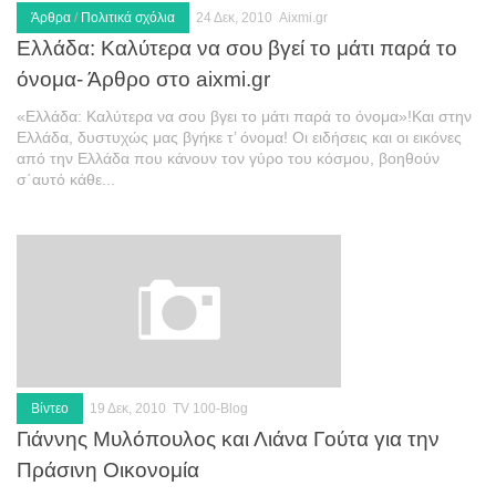
Άρθρα
/
Πολιτικά σχόλια
24 Δεκ, 2010
Aixmi.gr
Ελλάδα: Καλύτερα να σου βγεί το μάτι παρά το
όνομα- Άρθρο στο aixmi.gr
«Ελλάδα: Καλύτερα να σου βγει το μάτι παρά το όνομα»!Και στην
Ελλάδα, δυστυχώς μας βγήκε τ’ όνομα! Οι ειδήσεις και οι εικόνες
από την Ελλάδα που κάνουν τον γύρο του κόσμου, βοηθούν
σ΄αυτό κάθε...
Βίντεο
19 Δεκ, 2010
TV 100-Blog
Γιάννης Μυλόπουλος και Λιάνα Γούτα για την
Πράσινη Οικονομία