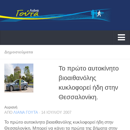
Αρχική
Δημοσιεύματα
Λιάνα
Το πρώτο αυτοκίνητο
Δράσεις
βιοαιθανόλης
Εκδηλώσεις
κυκλοφορεί ήδη στην
Συνεντεύξεις ραδιοφωνικές
Θεσσαλονίκη.
Συνεντεύξεις τηλεοπτικές
Αυριανή
Αρθογραφία
ΑΠΌ
ΛΙΆΝΑ ΓΟΎΤΑ
· 14 ΙΟΥΛΊΟΥ 2007
Θέματα
Το πρώτο αυτοκίνητο βιοαιθανόλης κυκλοφορεί ήδη στην
Θεσσαλονίκη. Μπορεί να κάνει τα πρώτα της βήματα στην