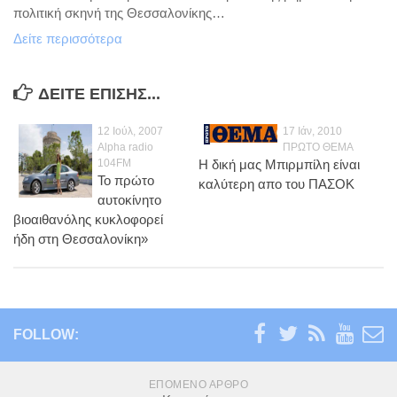
Ενέργεια
πολιτική σκηνή της Θεσσαλονίκης…
Περιβάλλον
Δείτε περισσότερα
Παιδεία
Καινοτομία
ΔΕΊΤΕ ΕΠΊΣΗΣ...
Πολιτικά σχόλια
12 Ιούλ, 2007
17 Ιάν, 2010
Alpha radio
ΠΡΩΤΟ ΘΕΜΑ
Φωτογραφίες
104FM
Η δική μας Μπιρμπίλη είναι
Το πρώτο
Επαγγελματικές
καλύτερη απο του ΠΑΣΟΚ
αυτοκίνητο
Προσωπικές
βιοαιθανόλης κυκλοφορεί
ήδη στη Θεσσαλονίκη»
Blog
Επικοινωνία
FOLLOW:
ΕΠΌΜΕΝΟ ΆΡΘΡΟ