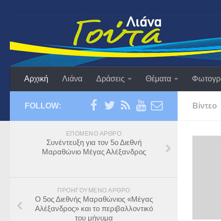
Αρχική
Λιάνα
Δράσεις
Θέματα
Φωτογρ
FOLLOW:
Βίντεο
ΕΠΌΜΕΝΟ ΆΡΘΡΟ
Συνέντευξη για τον 5ο Διεθνή
Μαραθώνιο Μέγας Αλέξανδρος
ΠΡΟΗΓΟΎΜΕΝΟ ΆΡΘΡΟ
Ο 5ος Διεθνής Μαραθώνιος «Μέγας
Αλέξανδρος» και το περιβαλλοντικό
του μήνυμα