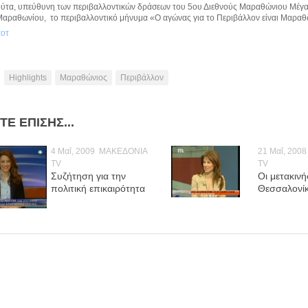
ούτα, υπεύθυνη των περιβαλλοντικών δράσεων του 5ου Διεθνούς Μαραθώνιου Μέγας 
Μαραθωνίου, το περιβαλλοντικό μήνυμα «Ο αγώνας για το Περιβάλλον είναι Μαραθώ
ποτ
Highlights
Μαραθώνιος
Περιβάλλον
ΤΕ ΕΠΊΣΗΣ...
4 Μαΐ, 2009
ΜΑΚΕΔΟΝΙΑ
21 Μαΐ, 2008
TV
TV
Συζήτηση για την
Οι μετακινή
πολιτική επικαιρότητα
Θεσσαλονί