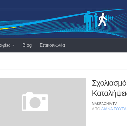
αφίες
Blog
Επικοινωνία
Σχολιασμός
Καταλήψει
MAKEΔΟΝΙΑ TV
ΑΠΌ
ΛΙΆΝΑ ΓΟΎΤΑ