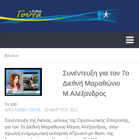
Αρχική
Βίντεο
Λιάνα
Συνέντευξη για τον 7ο
Δράσεις
Διεθνή Μαραθώνιο
Εκδηλώσεις
Μ.Αλέξανδρος
Συνεντεύξεις ραδιοφωνικές
TV 100
Συνεντεύξεις τηλεοπτικές
ΑΠΌ
ΛΙΆΝΑ ΓΟΎΤΑ
· 30 ΜΑΡΤΊΟΥ 2012
Αρθογραφία
Συνέντευξη της Λιάνας, μέλους της Οργανωτικής Επιτροπής,
για τον 7ο Διεθνή Μαραθώνιο Μέγας Αλέξανδρος, στην
Θέματα
πρωινή ενημερωτική εκπομπή «Πρωινό με θέα», της