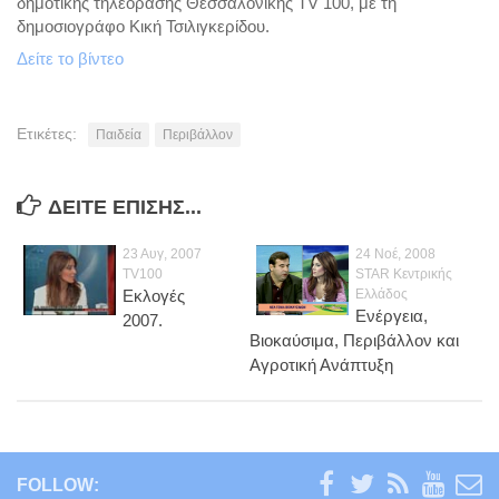
δημοτικής τηλεόρασης Θεσσαλονίκης TV 100, με τη
Ενέργεια
δημοσιογράφο Κική Τσιλιγκερίδου.
Περιβάλλον
Δείτε το βίντεο
Παιδεία
Καινοτομία
Ετικέτες:
Παιδεία
Περιβάλλον
Πολιτικά σχόλια
Φωτογραφίες
ΔΕΊΤΕ ΕΠΊΣΗΣ...
Επαγγελματικές
23 Αυγ, 2007
24 Νοέ, 2008
Προσωπικές
TV100
STAR Κεντρικής
Εκλογές
Ελλάδος
Blog
Ενέργεια,
2007.
Βιοκαύσιμα, Περιβάλλον και
Επικοινωνία
Αγροτική Ανάπτυξη
FOLLOW: