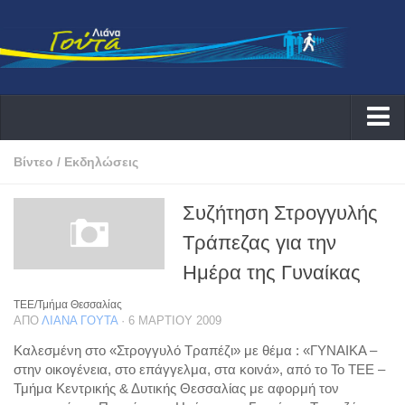
Αρχική
Βίντεο
/
Εκδηλώσεις
Λιάνα
Συζήτηση Στρογγυλής
Δράσεις
Τράπεζας για την
Εκδηλώσεις
Ημέρα της Γυναίκας
Συνεντεύξεις ραδιοφωνικές
ΤΕΕ/Τμήμα Θεσσαλίας
Συνεντεύξεις τηλεοπτικές
ΑΠΌ
ΛΙΆΝΑ ΓΟΎΤΑ
· 6 ΜΑΡΤΊΟΥ 2009
Αρθογραφία
Καλεσμένη στο «Στρογγυλό Τραπέζι» με θέμα : «ΓΥΝΑΙΚΑ –
στην οικογένεια, στο επάγγελμα, στα κοινά», από το To TEE –
Θέματα
Τμήμα Κεντρικής & Δυτικής Θεσσαλίας με αφορμή τον