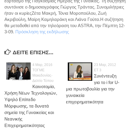
εορτασμό της Παγκόσμιας Ημέρας της Γυναίκας. Τη συζήτηση
Ενέργεια
συντόνισε ο δημοσιογράφος Γιώργος Τράντας. Συνομιλήτριες
Περιβάλλον
ήταν οι κυρίεςΖέτα Μακρή, Τόνια Μοροπούλου, Ζωή
Ακριβούλη, Μαίρη Καμηλαράκη και Λιάνα Γούτα.Η συζήτηση
Παιδεία
θα μεταδοθεί από την τηλεόραση του ASTRA, την Πέμπτη 12-
Καινοτομία
3-09.
Πρόσκληση της εκδήλωσης
Πολιτικά σχόλια
Φωτογραφίες
ΔΕΊΤΕ ΕΠΊΣΗΣ...
Επαγγελματικές
4 Μαρ, 2016
23 Μαρ, 2012
ΤΟΓΜΕ
ΕΤ 3
Προσωπικές
Μακεδονίας-
Συνέντευξη
Blog
Δελτίο Τύπου
για το i for U-
Καινοτομία,
μια πρωτοβουλία για την
Επικοινωνία
Χρήση Νέων Τεχνολογιών,
γυναικεία
Υψηλό Επίπεδο
επιχειρηματικότητα
Μόρφωσης, τα δυνατά
σημεία της Γυναικείας και
Νεανικής
Επιχειρηματικότητας