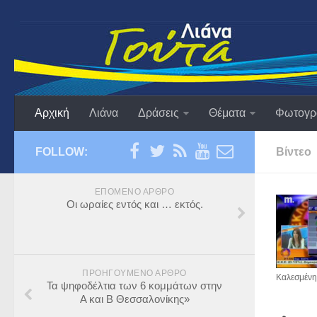
Αρχική
Λιάνα
Δράσεις
Θέματα
Φωτογρ
FOLLOW:
Βίντεο
ΕΠΌΜΕΝΟ ΆΡΘΡΟ
Οι ωραίες εντός και … εκτός.
ΠΡΟΗΓΟΎΜΕΝΟ ΆΡΘΡΟ
Καλεσμένη
Τα ψηφοδέλτια των 6 κομμάτων στην
Α και Β Θεσσαλονίκης»