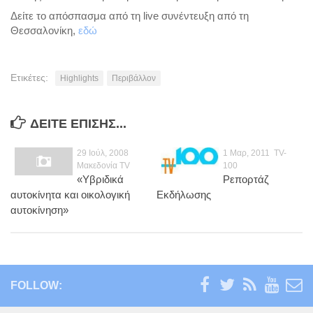
Ενέργεια
Δείτε το απόσπασμα από τη live συνέντευξη από τη
Περιβάλλον
Θεσσαλονίκη,
εδώ
Παιδεία
Καινοτομία
Ετικέτες:
Highlights
Περιβάλλον
Πολιτικά σχόλια
Φωτογραφίες
ΔΕΊΤΕ ΕΠΊΣΗΣ...
Επαγγελματικές
29 Ιούλ, 2008
1 Μαρ, 2011
TV-
Μακεδονία TV
100
Προσωπικές
«Υβριδικά
Ρεπορτάζ
Blog
αυτοκίνητα και οικολογική
Εκδήλωσης
αυτοκίνηση»
Επικοινωνία
FOLLOW: