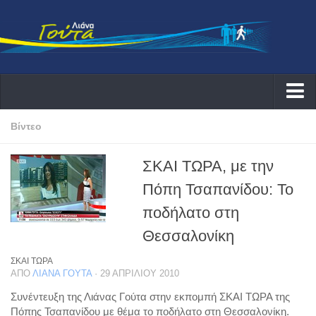
Αρχική
Βίντεο
Λιάνα
ΣΚΑΙ ΤΩΡΑ, με την
Δράσεις
Πόπη Τσαπανίδου: Το
Εκδηλώσεις
ποδήλατο στη
Συνεντεύξεις ραδιοφωνικές
Θεσσαλονίκη
Συνεντεύξεις τηλεοπτικές
ΣΚΑΙ ΤΩΡΑ
Αρθογραφία
ΑΠΌ
ΛΙΆΝΑ ΓΟΎΤΑ
· 29 ΑΠΡΙΛΊΟΥ 2010
Θέματα
Συνέντευξη της Λιάνας Γούτα στην εκπομπή ΣΚΑΙ ΤΩΡΑ της
Πόπης Τσαπανίδου με θέμα το ποδήλατο στη Θεσσαλονίκη.