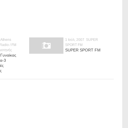
Athens
1 Ιούλ, 2007
SUPER
 Radio / FM
SPORT FM
SUPER SPORT FM
μοτηνής
 Γυναίκας
α-3
ές
ς