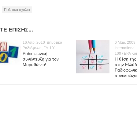
Πολιτικά σχόλια
ΤΕ ΕΠΊΣΗΣ...
16 Απρ, 2010
Δημοτικό
6 Μαρ, 2009
Ραδιόφωνο, FM 101
International
Ραδιοφωνική
100 / ΕΡΑ Κο
συνέντευξη για τον
Η θέση της
Μαραθώνιο!
στην Ελλάδ
Ραδιοφωνικ
συνεντεύξει