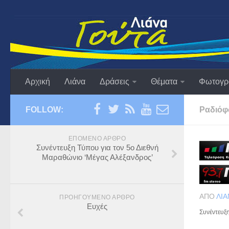
Αρχική
Λιάνα
Δράσεις
Θέματα
Φωτογρ
FOLLOW:
Ραδιό
ΕΠΌΜΕΝΟ ΆΡΘΡΟ
Συνέντευξη Τύπου για τον 5ο Διεθνή
Μαραθώνιο ‘Μέγας Αλέξανδρος’
ΑΠΌ
ΛΙΆ
ΠΡΟΗΓΟΎΜΕΝΟ ΆΡΘΡΟ
Eυχές
Συνέντευξ