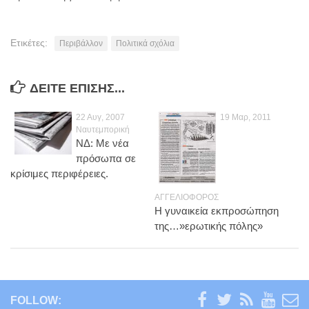
Ενέργεια
Περιβάλλον
Ετικέτες:
Περιβάλλον
Πολιτικά σχόλια
Παιδεία
Καινοτομία
ΔΕΊΤΕ ΕΠΊΣΗΣ...
Πολιτικά σχόλια
Φωτογραφίες
22 Αυγ, 2007
19 Μαρ, 2011
Ναυτεμπορική
Επαγγελματικές
ΝΔ: Με νέα
πρόσωπα σε
Προσωπικές
κρίσιμες περιφέρειες.
Blog
ΑΓΓΕΛΙΟΦΟΡΟΣ
Η γυναικεία εκπροσώπηση
Επικοινωνία
της…»ερωτικής πόλης»
FOLLOW: