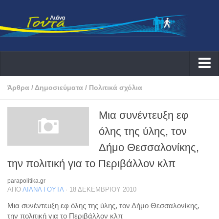
Αρχική
Άρθρα
/
Δημοσιεύματα
/
Πολιτικά σχόλια
Λιάνα
Μια συνέντευξη εφ
Δράσεις
όλης της ύλης, τον
Εκδηλώσεις
Δήμο Θεσσαλονίκης,
Συνεντεύξεις ραδιοφωνικές
την πολιτική για το Περιβάλλον κλπ
Συνεντεύξεις τηλεοπτικές
parapolitika.gr
Αρθογραφία
ΑΠΌ
ΛΙΆΝΑ ΓΟΎΤΑ
· 18 ΔΕΚΕΜΒΡΊΟΥ 2010
Θέματα
Μια συνέντευξη εφ όλης της ύλης, τον Δήμο Θεσσαλονίκης,
την πολιτική για το Περιβάλλον κλπ