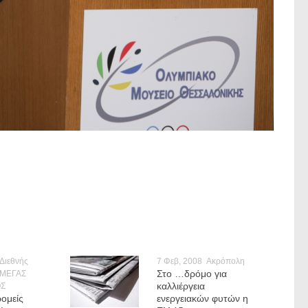
Διεθνής
7 Φεβ, 2008
Ακρόπολη
Στο …δρόμο για
 ΜΕΓΑΣ
καλλιέργεια
Σ
ρομείς
ενεργειακών φυτών η