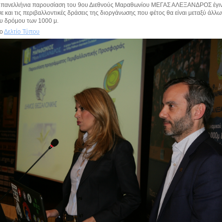
 πανελλήνια παρουσίαση του 9ου Διεθνούς Μαραθωνίου ΜΕΓΑΣ ΑΛΕΞΑΝΔΡΟΣ έγινε 
 και τις περιβαλλοντικές δράσεις της διοργάνωσης που φέτος θα είναι μεταξύ άλ
ου δρόμου των 1000 μ.
το
Δελτίο Τύπου