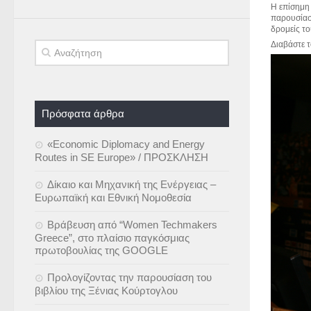
Η επίσημη
παρουσίασε
δρομείς τ
Διαβάστε 
Πρόσφατα άρθρα
«Economic Diplomacy and Energy
Routes in SE Europe» / ΠΡΟΣΚΛΗΣΗ
Δίκαιο και Μηχανική της Ενέργειας –
Ευρωπαϊκή και Εθνική Νομοθεσία
Βράβευση από “Women Techmakers
Greece”, στο πλαίσιο παγκόσμιας
πρωτοβουλίας της GOOGLE
Προλογίζοντας την παρουσίαση του
βιβλίου της Ξένιας Κούρτογλου