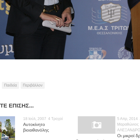
Παιδεία
Περιβάλλον
ΤΕ ΕΠΊΣΗΣ...
18 Ιούλ, 2007
4 Τροχοί
5 Απρ, 2014
Αυτοκίνητο
Μαραθώνιος
βιοαιθανόλης
ΑΛΕΞΑΝΔΡΟ
Οι μικροί δ