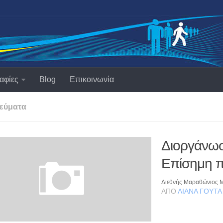
αφίες
Blog
Επικοινωνία
εύματα
Διοργάνωση
Επίσημη 
Διεθνής Μαραθώνιος
ΑΠΌ
ΛΙΆΝΑ ΓΟΎΤΑ