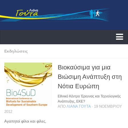
Αρχική
Εκδηλώσεις
Λιάνα
Βιοκαύσιμα για μια
Δράσεις
Βιώσιμη Ανάπτυξη στη
Εκδηλώσεις
Νότια Ευρώπη
Συνεντεύξεις ραδιοφωνικές
Εθνικό Κέντρο Έρευνας και Τεχνολογικής
Συνεντεύξεις τηλεοπτικές
Ανάπτυξης, ΕΚΕ?
ΑΠΌ
ΛΙΆΝΑ ΓΟΎΤΑ
· 19 ΝΟΕΜΒΡΊΟΥ
Αρθογραφία
2012
Θέματα
Αγαπητοί φίλοι και φίλες,