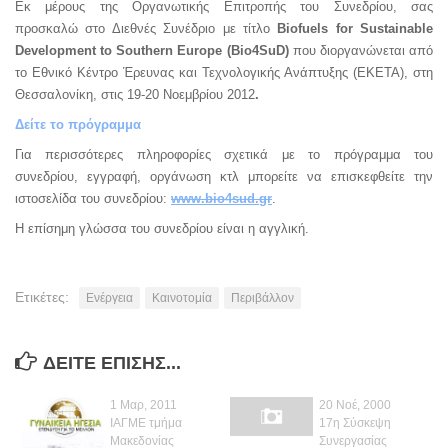
Ενέργεια
Εκ μέρους της Οργανωτικής Επιτροπής του Συνεδρίου, σας
προσκαλώ σ
το Διεθνές Συνέδριο με τίτλο
Biofuels
for
Sustainable
Περιβάλλον
Development t
o
Southern
Europe
(
Bio
4
SuD
)
που διοργανώνεται από
Παιδεία
το Εθνικό Κέντρο Έρευνας και Τεχνολογικής Ανάπτυξης (ΕΚΕΤΑ), στη
Θεσσαλονίκη, στις 19-20 Νοεμβρίου 2012
.
Καινοτομία
Δείτε το πρόγραμμα
Πολιτικά σχόλια
Για περισσότερες πληροφορίες σχετικά με το πρόγραμμα του
Φωτογραφίες
συνεδρίου, εγγραφή, οργάνωση κτλ μπορείτε να επισκεφθείτε την
ιστοσελίδα του συνεδρίου:
www
.
bio
4
sud
.
gr
.
Επαγγελματικές
Η επίσημη γλώσσα του συνεδρίου είναι η αγγλική.
Προσωπικές
Blog
Ετικέτες:
Ενέργεια
Καινοτομία
Περιβάλλον
Επικοινωνία
ΔΕΊΤΕ ΕΠΊΣΗΣ...
1 Μαρ, 2011
20 Νοέ, 2000
ΙΑΓΜΕ τμήμα
17η Σύσκεψη
Μακεδονίας
Συνεργασίας